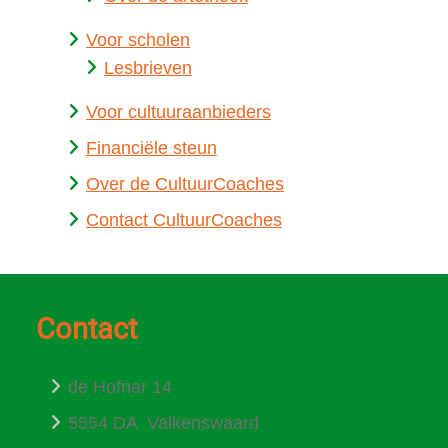
Voor scholen
Lesbrieven
Voor cultuuraanbieders
Financiële steun
Over de CultuurCoaches
Contact CultuurCoaches
Contact
de Hofnar 14
5554 DA Valkenswaard