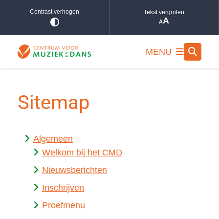
De
Contrast verhogen
Tekst vergroten
inhoud
is
geladen.
MENU
Sitemap
Algemeen
Welkom bij het CMD
Nieuwsberichten
Inschrijven
Proefmenu